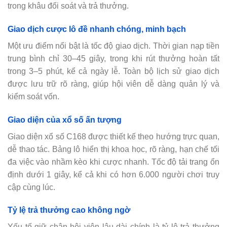
trong khâu đối soát và trả thưởng.
Giao dịch cược lô đề nhanh chóng, minh bạch
Một ưu điểm nổi bật là tốc độ giao dịch. Thời gian nạp tiền
trung bình chỉ 30–45 giây, trong khi rút thưởng hoàn tất
trong 3–5 phút, kể cả ngày lễ. Toàn bộ lịch sử giao dịch
được lưu trữ rõ ràng, giúp hội viên dễ dàng quản lý và
kiểm soát vốn.
Giao diện của xổ số ấn tượng
Giao diện xổ số C168 được thiết kế theo hướng trực quan,
dễ thao tác. Bảng lô hiển thị khoa học, rõ ràng, hạn chế tối
đa việc vào nhầm kèo khi cược nhanh. Tốc độ tải trang ổn
định dưới 1 giây, kể cả khi có hơn 6.000 người chơi truy
cập cùng lúc.
Tỷ lệ trả thưởng cao không ngờ
Yếu tố giữ chân hội viên lâu dài chính là tỷ lệ trả thưởng