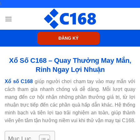
Bỏ
\
qua
nội
dung
ĐĂNG KÝ
Xổ Số C168 – Quay Thưởng May Mắn,
Rinh Ngay Lợi Nhuận
Xổ số C168
giúp người chơi chạm tay vào may mắn với
cách tham gia nhanh chóng và dễ dàng. Mỗi lượt quay
mang đến cơ hội nhận những phần thưởng giá trị, từ lợi
nhuận trực tiếp đến các phần quà hấp dẫn khác. Hệ thống
minh bạch và tiện lợi tạo trải nghiệm an toàn, giúp thành
viên yên tâm tận hưởng niềm vui khi thử vận may tại C168.
Mục Lục