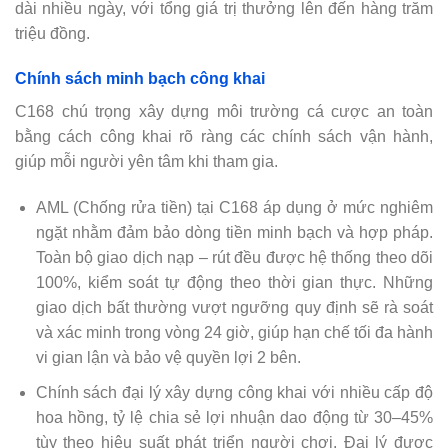
dài nhiều ngày, với tổng giá trị thưởng lên đến hàng trăm
triệu đồng.
Chính sách minh bạch công khai
C168 chú trọng xây dựng môi trường cá cược an toàn
bằng cách công khai rõ ràng các chính sách vận hành,
giúp mỗi người yên tâm khi tham gia.
AML (Chống rửa tiền) tại C168 áp dụng ở mức nghiêm
ngặt nhằm đảm bảo dòng tiền minh bạch và hợp pháp.
Toàn bộ giao dịch nạp – rút đều được hệ thống theo dõi
100%, kiểm soát tự động theo thời gian thực. Những
giao dịch bất thường vượt ngưỡng quy định sẽ rà soát
và xác minh trong vòng 24 giờ, giúp hạn chế tối đa hành
vi gian lận và bảo vệ quyền lợi 2 bên.
Chính sách đại lý xây dựng công khai với nhiều cấp độ
hoa hồng, tỷ lệ chia sẻ lợi nhuận dao động từ 30–45%
tùy theo hiệu suất phát triển người chơi. Đại lý được