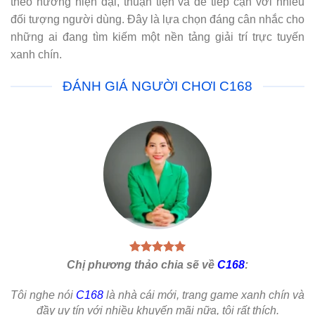
theo hướng hiện đại, thuận tiện và dễ tiếp cận với nhiều
đối tượng người dùng. Đây là lựa chọn đáng cân nhắc cho
những ai đang tìm kiếm một nền tảng giải trí trực tuyến
xanh chín.
ĐÁNH GIÁ NGƯỜI CHƠI C168
Chị phương thảo chia sẽ về
C168
:
Tôi nghe nói
C168
là nhà cái mới, trang game xanh chín và
đầy uy tín với nhiều khuyến mãi nữa, tôi rất thích.