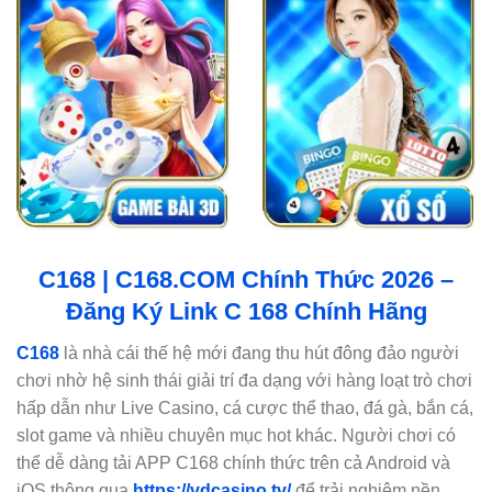
C168 | C168.COM Chính Thức 2026 –
Đăng Ký Link C 168
Chính Hãng
C168
là nhà cái thế hệ mới đang thu hút đông đảo người
chơi nhờ hệ sinh thái giải trí đa dạng với hàng loạt trò chơi
hấp dẫn như Live Casino, cá cược thể thao, đá gà, bắn cá,
slot game và nhiều chuyên mục hot khác. Người chơi có
thể dễ dàng tải APP C168 chính thức trên cả Android và
iOS thông qua
https://vdcasino.tv/
để trải nghiệm nền