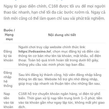
Ngay từ giao diện chính, C168 được tối ưu để mọi người
thao tác nhanh, hạn chế tối đa các bước rườm rà. Ngay cả
lính mới cũng có thể làm quen chỉ sau vài phút trải nghiệm.
Bước /
Hạng
Nội dung chi tiết
mục
Người chơi truy cập website chính thức link:
Đăng
https://vdcasino.tv/
, chọn mục đăng ký và điền các
ký tài
thông tin cơ bản như tên tài khoản, mật khẩu, số điện
khoản
thoại. Toàn bộ quá trình hoàn tất trong dưới 60 giây,
không yêu cầu xác minh phức tạp ban đầu.
Đăng
Sau khi đăng ký thành công, hội viên đăng nhập bằng
nhập
thông tin đã tạo. Website hỗ trợ ghi nhớ đăng nhập,
hệ
giúp truy cập nhanh và thuận tiện cho những lần sau.
thống
Nạp
C168 hỗ trợ chuyển khoản ngân hàng, ví điện tử phổ
tiền
biến. Thời gian xử lý nạp tiền trung bình 1–3 phút, tiền
vào tài
vào tài khoản gần như ngay lập tức, không mất phí giao
khoản
dịch.