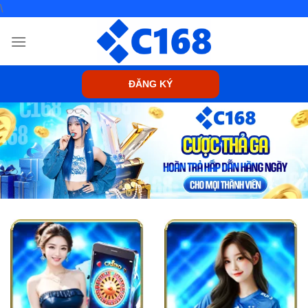
Bỏ
\
qua
nội
dung
ĐĂNG KÝ