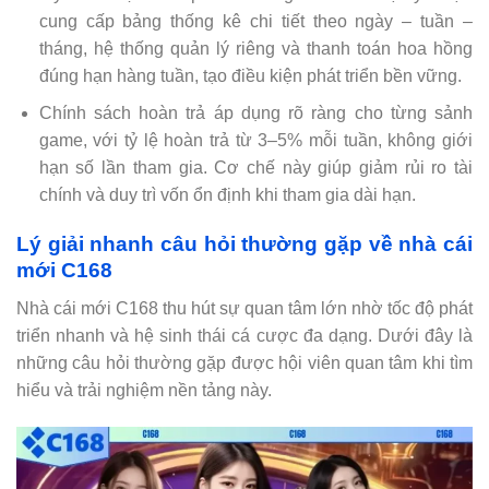
cung cấp bảng thống kê chi tiết theo ngày – tuần –
tháng, hệ thống quản lý riêng và thanh toán hoa hồng
đúng hạn hàng tuần, tạo điều kiện phát triển bền vững.
Chính sách hoàn trả áp dụng rõ ràng cho từng sảnh
game, với tỷ lệ hoàn trả từ 3–5% mỗi tuần, không giới
hạn số lần tham gia. Cơ chế này giúp giảm rủi ro tài
chính và duy trì vốn ổn định khi tham gia dài hạn.
Lý giải nhanh câu hỏi thường gặp về nhà cái
mới C168
Nhà cái mới C168 thu hút sự quan tâm lớn nhờ tốc độ phát
triển nhanh và hệ sinh thái cá cược đa dạng. Dưới đây là
những câu hỏi thường gặp được hội viên quan tâm khi tìm
hiểu và trải nghiệm nền tảng này.