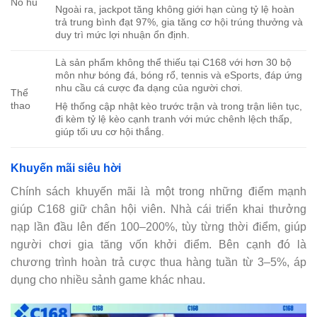
Nổ hũ
Ngoài ra, jackpot tăng không giới hạn cùng tỷ lệ hoàn
trả trung bình đạt 97%, gia tăng cơ hội trúng thưởng và
duy trì mức lợi nhuận ổn định.
Là sản phẩm không thể thiếu tại C168 với hơn 30 bộ
môn như bóng đá, bóng rổ, tennis và eSports, đáp ứng
nhu cầu cá cược đa dạng của người chơi.
Thể
thao
Hệ thống cập nhật kèo trước trận và trong trận liên tục,
đi kèm tỷ lệ kèo cạnh tranh với mức chênh lệch thấp,
giúp tối ưu cơ hội thắng.
Khuyến mãi siêu hời
Chính sách khuyến mãi là một trong những điểm mạnh
giúp C168 giữ chân hội viên. Nhà cái triển khai thưởng
nạp lần đầu lên đến 100–200%, tùy từng thời điểm, giúp
người chơi gia tăng vốn khởi điểm. Bên cạnh đó là
chương trình hoàn trả cược thua hàng tuần từ 3–5%, áp
dụng cho nhiều sảnh game khác nhau.