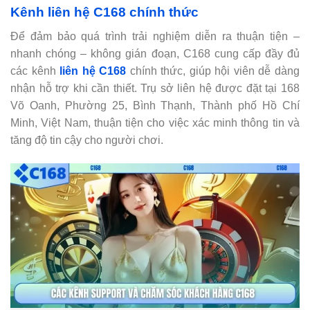
Kênh liên hệ C168 chính thức
Để đảm bảo quá trình trải nghiệm diễn ra thuận tiện –
nhanh chóng – không gián đoạn, C168 cung cấp đầy đủ
các kênh
liên hệ C168
chính thức, giúp hội viên dễ dàng
nhận hỗ trợ khi cần thiết. Trụ sở liên hệ được đặt tại 168
Võ Oanh, Phường 25, Bình Thạnh, Thành phố Hồ Chí
Minh, Việt Nam, thuận tiện cho việc xác minh thông tin và
tăng độ tin cậy cho người chơi.