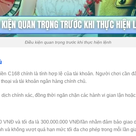
Điều kiện quan trọng trước khi thực hiện lệnh
ủ
t tiền C168 chính là tính hợp lệ của tài khoản. Người chơi cần
 thoại và tài khoản ngân hàng chính chủ.
 dịch chính xác, đồng thời ngăn chặn các hành vi gian lận hoặc
00 VNĐ và tối đa là 300.000.000 VNĐ/lần nhằm đảm bảo giao dị
ịnh và không vượt quá hạn mức tối đa cho phép trong mỗi lần gi