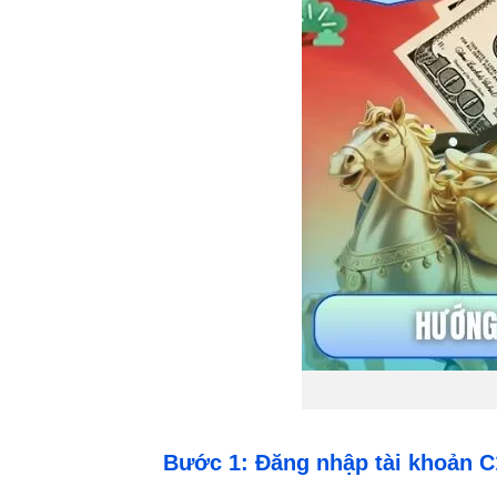
Bước 1: Đăng nhập tài khoản C