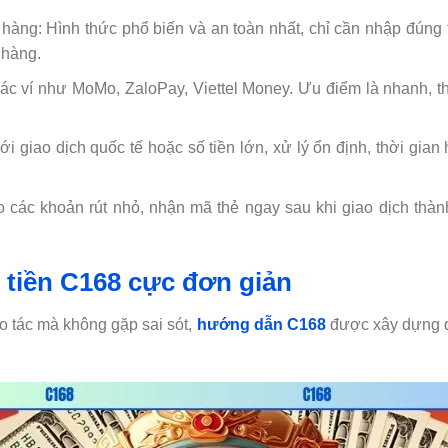
àng: Hình thức phổ biến và an toàn nhất, chỉ cần nhập đúng t
 hàng.
 các ví như MoMo, ZaloPay, Viettel Money. Ưu điểm là nhanh, t
i giao dịch quốc tế hoặc số tiền lớn, xử lý ổn định, thời gian
các khoản rút nhỏ, nhận mã thẻ ngay sau khi giao dịch thành
 tiền C168 cực đơn giản
o tác mà không gặp sai sót,
hướng dẫn C168
được xây dựng qu