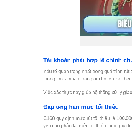
Tài khoản phải hợp lệ chính ch
Yếu tố quan trọng nhất trong quá trình rú
thông tin cá nhân, bao gồm họ tên, số điện
Việc xác thực này giúp hệ thống xử lý giao
Đáp ứng hạn mức tối thiểu
C168 quy định mức rút tối thiểu là 100.0
yêu cầu phải đạt mức tối thiểu theo quy đ