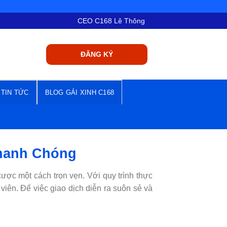
CEO C168 Lê Thông
ĐĂNG KÝ
TIN TỨC
BLOG GÁI XINH C168
Nhanh Chóng
cược một cách trọn vẹn. Với quy trình thực
viên. Để việc giao dịch diễn ra suôn sẻ và