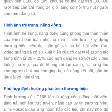
quan đến C168 do Eimi chia sẻ có thể đạt trên 100.000
lượt tiếp cận chỉ trong 24 giờ, tăng cơ hội thu hút người
chơi mới đáng kể.
Hình ảnh trẻ trung, năng động
Hình ảnh trẻ trung, năng động cùng phong thái thân thiện
của Eimi hoàn toàn phù hợp với chiến lược xây dựng
thương hiệu hiện đại, gần gũi và thu hút hội viên. Các
video quảng bá có sự xuất hiện của cô đạt tỷ lệ tương tác
trung bình từ 20 – 25%, cao hơn đáng kể so với các video
thông thường, qua đó không chỉ tạo cảm giác hứng thú
cho người chơi mà còn giúp họ dễ dàng kết nối, gắn bó
lâu dài với nền tảng.
Phù hợp định hướng phát triển thương hiệu
Định hướng của C168 là mở rộng cộng đồng hội viên,
tăng trải nghiệm trực tuyến, nâng cao uy tín thương hiệu.
Eimi Fukada đáp ứng hoàn hảo các tiêu chí này nhờ độ