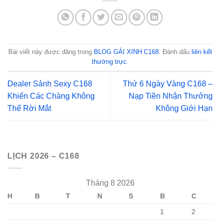
Bài viết này được đăng trong
BLOG GÁI XINH C168
. Đánh dấu
liên kết
thường trực
.
Dealer Sảnh Sexy C168
Thứ 6 Ngày Vàng C168 –
Khiến Các Chàng Không
Nạp Tiền Nhận Thưởng
Thể Rời Mắt
Không Giới Hạn
LỊCH 2026 – C168
Tháng 8 2026
H
B
T
N
S
B
C
1
2