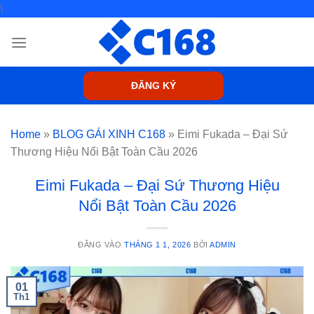
Bỏ
\
qua
nội
dung
ĐĂNG KÝ
Home
»
BLOG GÁI XINH C168
»
Eimi Fukada – Đại Sứ
Thương Hiệu Nổi Bật Toàn Cầu 2026
Eimi Fukada – Đại Sứ Thương Hiệu
Nổi Bật Toàn Cầu 2026
ĐĂNG VÀO
THÁNG 1 1, 2026
BỞI
ADMIN
01
Th1