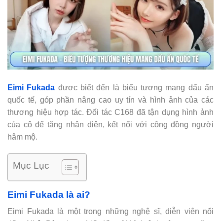
Eimi Fukada
được biết đến là biểu tượng mang dấu ấn
quốc tế, góp phần nâng cao uy tín và hình ảnh của các
thương hiệu hợp tác. Đối tác C168 đã tận dụng hình ảnh
của cô để tăng nhận diện, kết nối với cộng đồng người
hâm mộ.
Mục Lục
Eimi Fukada là ai?
Eimi Fukada là một trong những nghệ sĩ, diễn viên nổi