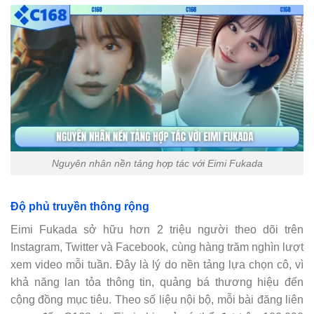
Nguyên nhân nền tảng hợp tác với Eimi Fukada
Độ phủ truyền thông rộng
Eimi Fukada sở hữu hơn 2 triệu người theo dõi trên
Instagram, Twitter và Facebook, cùng hàng trăm nghìn lượt
xem video mỗi tuần. Đây là lý do nền tảng lựa chọn cô, vì
khả năng lan tỏa thông tin, quảng bá thương hiệu đến
cộng đồng mục tiêu. Theo số liệu nội bộ, mỗi bài đăng liên