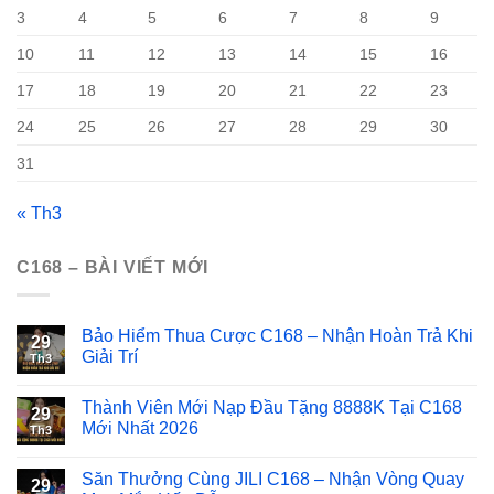
3
4
5
6
7
8
9
10
11
12
13
14
15
16
17
18
19
20
21
22
23
24
25
26
27
28
29
30
31
« Th3
C168 – BÀI VIẾT MỚI
Bảo Hiểm Thua Cược C168 – Nhận Hoàn Trả Khi
29
Giải Trí
Th3
Thành Viên Mới Nạp Đầu Tặng 8888K Tại C168
29
Mới Nhất 2026
Th3
Săn Thưởng Cùng JILI C168 – Nhận Vòng Quay
29